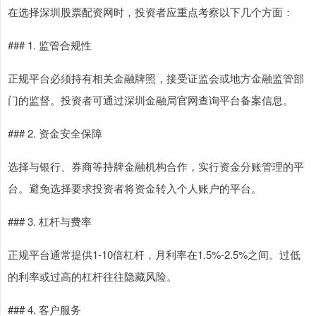
在选择深圳股票配资网时，投资者应重点考察以下几个方面：
### 1. 监管合规性
正规平台必须持有相关金融牌照，接受证监会或地方金融监管部
门的监督。投资者可通过深圳金融局官网查询平台备案信息。
### 2. 资金安全保障
选择与银行、券商等持牌金融机构合作，实行资金分账管理的平
台。避免选择要求投资者将资金转入个人账户的平台。
### 3. 杠杆与费率
正规平台通常提供1-10倍杠杆，月利率在1.5%-2.5%之间。过低
的利率或过高的杠杆往往隐藏风险。
### 4. 客户服务