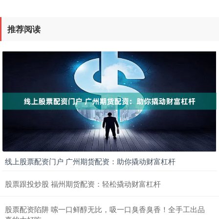
推荐阅读
线上股票配资门户 广州期货配资：助你撬动财富杠杆
股票跟投炒股 福州期货配资：轻松撬动财富杠杆
股票配资陷阱 嗦一口鲜醇无比，吸一口臭香臭香！全手工出品