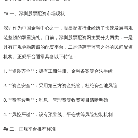
## 一、深圳股票配资市场现状
深圳作为中国金融中心之一，股票配资行业经历了快速发展与规
范整顿的双重洗礼。目前，深圳股票配资网主要分为两类：一是
具有正规金融牌照的配资平台，二是游离于监管之外的民间配资
机构。正规平台通常具备以下特征：
1. **资质齐全**：拥有工商注册、金融备案等合法手续
2. **资金安全**：采用第三方资金托管，杜绝资金池风险
3. **费率透明**：利息、管理费等收费项目清晰明确
4. **风控严谨**：设有预警线、平仓线等风险控制机制
## 二、正规平台推荐标准