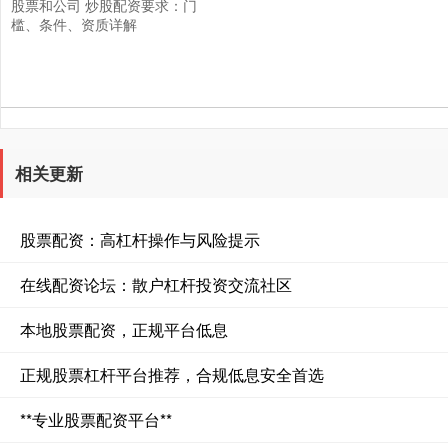
股票和公司 炒股配资要求：门
槛、条件、资质详解
相关更新
股票配资：高杠杆操作与风险提示
在线配资论坛：散户杠杆投资交流社区
本地股票配资，正规平台低息
正规股票杠杆平台推荐，合规低息安全首选
**专业股票配资平台**