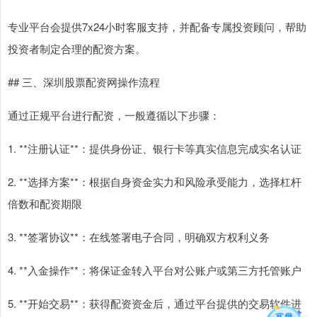
专业平台会提供7x24小时客服支持，并配备专属投资顾问，帮助
投资者制定合理的配资方案。
## 三、深圳股票配资网操作流程
通过正规平台进行配资，一般遵循以下步骤：
1. **注册认证**：提供身份证、银行卡等真实信息完成实名认证
2. **选择方案**：根据自身资金实力和风险承受能力，选择杠杆
倍数和配资期限
3. **签署协议**：在线签署电子合同，明确双方权利义务
4. **入金操作**：将保证金转入平台对公账户或第三方托管账户
5. **开始交易**：获得配资资金后，通过平台提供的交易软件进