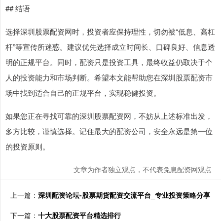
## 结语
选择深圳股票配资网时，投资者应保持理性，切勿被“低息、高杠
杆”等宣传所迷惑。建议优先选择成立时间长、口碑良好、信息透
明的正规平台。同时，配资只是投资工具，最终收益仍取决于个
人的投资能力和市场判断。希望本文能帮助您在深圳股票配资市
场中找到适合自己的正规平台，实现稳健投资。
如果您正在寻找可靠的深圳股票配资网，不妨从上述标准出发，
多方比较，谨慎选择。记住最大的配资公司，安全永远是第一位
的投资原则。
文章为作者独立观点，不代表免息配资网观点
上一篇：
深圳配资论坛-股票期货配资交流平台_专业投资策略分享
下一篇：
十大股票配资平台精选排行