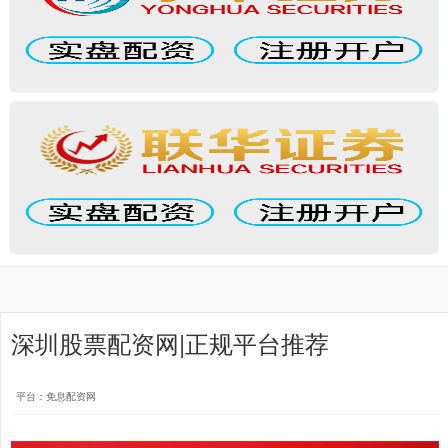
深圳股票配资网|正规平台推荐
平台：免息配资网