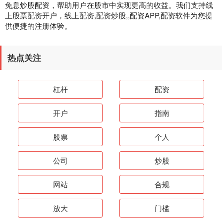
免息炒股配资，帮助用户在股市中实现更高的收益。我们支持线
上股票配资开户，线上配资,配资炒股,,配资APP,配资软件为您提
供便捷的注册体验。
热点关注
杠杆
配资
开户
指南
股票
个人
公司
炒股
网站
合规
放大
门槛