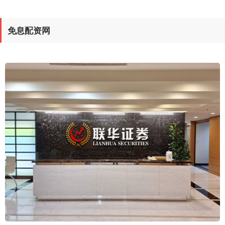
免息配资网