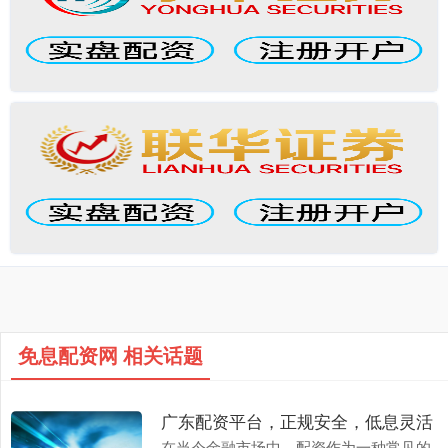
免息配资网 相关话题
广东配资平台，正规安全，低息灵活
在当今金融市场中，配资作为一种常见的