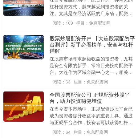
杠杆投资方式，越来越受到投资者的关
注。尤其是在经济活跃的广东省，配资平
台如雨后春笋般涌现。然而，面对众多的
阅读：
109
栏目：
免息配资网
选择，如何挑选一个....
股票炒股配资开户 【大连股票配资平
台测评】新手必看榜单，安全与杠杆
详解
在股票市场寻求超额收益的投资者，尤其
是资金有限的新手，常将目光投向配资平
台。大连作为区域金融中心之一，相关平
台亦不断涌现。然而，高杠杆伴随高风
阅读：
63
栏目：
免息配资网
险，平台资质与安全....
全国股票配资公司 正规配资炒股平
台，助力投资稳健增值
在当今资本市场中，正规配资炒股平台已
成为投资者提升收益率的重要工具。通过
与正规平台合作，投资者可以获得杠杆资
金，放大投资收益。 哈尔滨股票配资公司
阅读：
64
栏目：
免息配资网
拥有专业的团队....