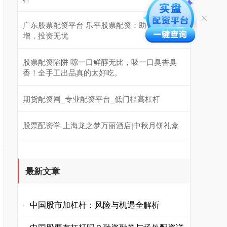
广东股票配资平台 乐平股票配资：助你资金倍
增，投资无忧
股票配资陷阱 嗦一口鲜醇无比，吸一口臭香臭
香！全手工出品真的太好吃。
期货配资网_专业配资平台_低门槛高杠杆
股票配资学 上海龙之梦万丽酒店|中秋月饼礼盒
最新文章
中国股市加杠杆：风险与机遇全解析
·