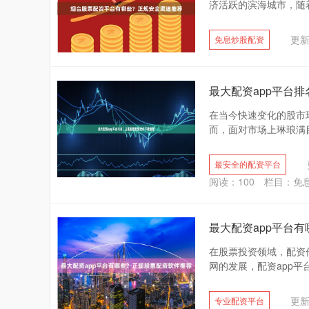
济活跃的滨海城市，随着
更新：
免息炒股配资
最大配资app平台
在当今快速变化的股市
而，面对市场上琳琅满目
最安全的配资平台
阅读：
100
栏目：
免
最大配资app平台
在股票投资领域，配资
网的发展，配资app平
更新：
专业配资平台