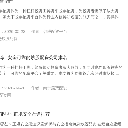
台指南
票配资作为一种杠杆投资工具资阳股票配资，为投资者提供了放大资
家天下股票配资平台作为行业内较具知名度的服务商之一，其操作....
2026-05-22
作者：炒股配资平台
息炒股配资
荐 | 安全可靠的炒股配资公司排名
作为一种杠杆工具，能够帮助投资者放大收益，但同时也伴随着较高的
全、可靠的配资平台至关重要。本文将为您推荐几家经过市场检....
2026-04-20
作者：南宁股票配资
配资网
哪些？正规安全渠道推荐
台有哪些？正规安全渠道深度解析与安全指南免息炒股配资 在烟台这座经