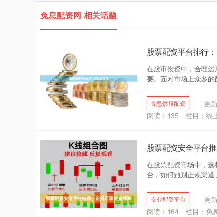
免息配资网 相关话题
股票配资平台排行：
在股市投资中，合理运
要。面对市场上众多的配
更新：
免息炒股配资
阅读：
135
栏目：
线
股票配资安全平台推
在股票配资市场中，选
台，如何甄别正规渠道、
更新：
专业配资平台
阅读：
164
栏目：
免