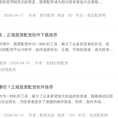
投资理财意识的普及，股票配资成为部分投资者放大交易规....
2026-04-17
作者：股市配资
阅读：
53
栏目：
免息配资网
排名，正规股票配资软件下载推荐
环境中，股票配资作为一种杠杆工具，吸引了众多投资者的目光。然
的配资平台与软件，如何选择安全、正规、可靠的渠道，成为投资....
更新：2026-04-13
作者：在线炒股配资
息炒股配资
有哪些？正规股票配资软件推荐
作为一种杠杆工具，吸引了众多希望放大收益的投资者。随着移动互联
台应运而生，为投资者提供了便捷的操作渠道。然而，面对市场....
2026-04-13
作者：配资实盘
阅读：
134
栏目：
免息配资网