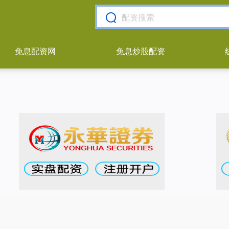
免息配资网
免息炒股配资