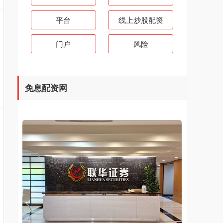
平台
线上炒股配资
门户
风险
免息配资网