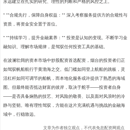
永远建立在扎实的研究、理性的判断和严格的风控之上。
* **合规先行，保障自身权益：** 深入考察服务提供方的合规性与
资质，将资金安全置于首位。
* **持续学习，提升金融素养：** 投资是认知的变现。不断学习金
融知识、理解市场规律，是驾驭任何投资工具的基础。
在波澜壮阔的资本市场中炒股配资首选配资，烟台的投资者们正
如驾驭帆船航行于黄渤海之交。低门槛如同登上航船的跳板，灵
活杠杆如同可调节的船帆，而本地化服务或许提供了熟悉的海域
图。但最终能否抵达财富的彼岸，取决于舵手——投资者自身
——是否具备娴熟的技艺、对风险的敬畏、以及面对风浪时的冷
静与坚韧。唯有理性驾驭，方能在这片充满机遇与挑战的金融海
域中，行稳致远。
文章为作者独立观点，不代表免息配资网观点